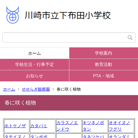
学校案内
ホーム
学校生活・行事予定
教育活動
お知らせ
PTA・地域
ホーム
せせらぎ観察園
春に咲く植物
春に咲く植物
カラスノエ
キツネノボ
オオイヌノ
ホトケノザ
カタバミ
ンドウ
タン
フグリ
タチイヌノ
タンポポ
タネツケバ
オランダミ