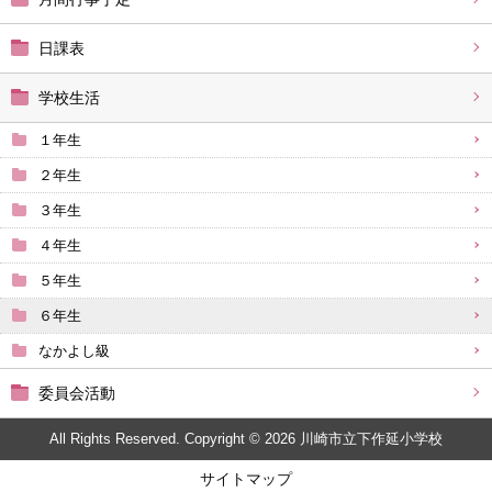
日課表
学校生活
１年生
２年生
３年生
４年生
５年生
６年生
なかよし級
委員会活動
All Rights Reserved. Copyright © 2026 川崎市立下作延小学校
サイトマップ