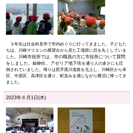
３年生は社会科見学で市内めぐりに行ってきました。子どもた
ちは、川崎マリエンの展望台から見た工場群に目を丸くしていま
川崎市役所では、市の職員の方に市役所について質問
した。
をしました。
アゼリア地下街
銀柳街,、
を通り人の多さにも圧
倒されていました。帰りは尻手黒川道路を北上し、川崎区から幸
区、中原区、高津区を通り、町並みを感じながら鷺沼に帰ってき
ました。
2023年６月1日(木)