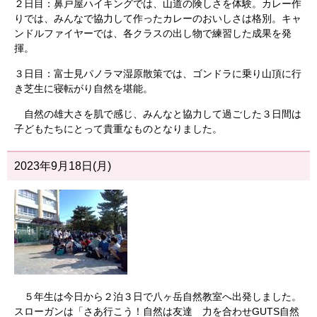
２日目：鼻戸屋ハイキングでは、山道の険しさを体験。カレー作
りでは、みんなで協力して作ったカレーのおいしさは格別。キャ
ンドルファイヤーでは、各クラスの出し物で練習した成果を発
揮。
３日目：富士見パノラマ湿原散策では、ゴンドラに乗り山頂に行
き芝生に寝転がり自然を堪能。
自然の雄大さを肌で感じ、みんなと協力して過ごした３日間は
子どもたちにとって貴重なものとなりました。
2023年9月18日(月)
５年生は今日から２泊３日で八ヶ岳自然教室へ出発しました。
スローガンは「さあ行こう！自然は友達 力を合わせGUTS自然