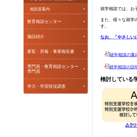
就学相談では、お
相談室案内
また、様々な就学
教育相談センター
す。
施設紹介
なお、「やさしいに
要覧・所報・事業報告書
就学相談の案内[ 
専門員・教育相談センター
就学相談の説明資料
専門員
検討している
学力・学習状況調査