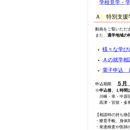
学校見学・
Ａ 特別支援
動画をご覧いただ
また、
通学地域の
様々な学びの
Ａ
の就学相談
電子申込 
５月
申込期限
※
申込後、１時間
川崎・幸・中原区に在
高津・宮前・多摩・
【相談時の持ち物
・療育手帳、身体
・発達検査や医師