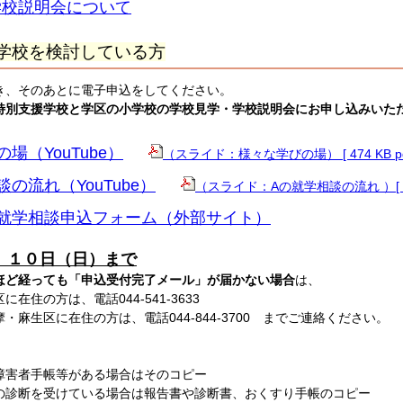
学校説明会について
学校を検討している方
き、そのあとに電子申込をしてください。
特別支援学校と学区の小学校の学校見学・学校説明会にお申し込みいた
場（YouTube）
（スライド：様々な学びの場） [ 474 KB p
の流れ（YouTube）
（スライド：Aの就学相談の流れ ）[ 62
就学相談申込フォーム（外部サイト）
 １０日（日）まで
ほど経っても「申込受付完了メール」が届かない場合
は、
住の方は、電話044-541-3633
麻生区に在住の方は、電話044-844-3700 までご連絡ください。
】
障害者手帳等がある場合はそのコピー
の診断を受けている場合は報告書や診断書、おくすり手帳のコピー