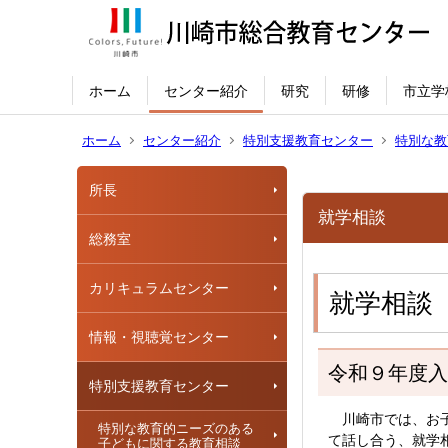
ホーム
センター紹介
研究
研修
市立学
ホーム
センター紹介
特別支援教育センター
特別な教
所長
就学相談
総務室
カリキュラムセンター
就学相談
情報・視聴覚センター
令和９年度入
特別支援教育センター
川崎市では、お子
特別な教育的ニーズのある
て話し合う、就学
子どもに関する教育相談