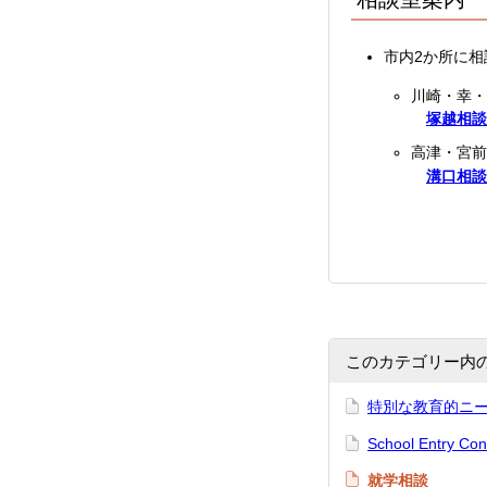
市内2か所に
川崎・幸・
塚越相談
高津・宮前
溝口相談
このカテゴリー内
特別な教育的ニ
School Entry
就学相談