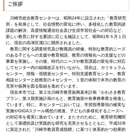
ご挨拶
川崎市総合教育センターは、昭和24年に設立された「教育研究
所」を前身として、社会情勢の変化に伴い、多様化した教育的諸
課題の解決、高度情報通信社会及び生涯学習社会への対応など、
新しい教育に対する要請に応じる施設として、昭和61年５月１日
に、現在の高津区溝口に開所されました。
教育に関する調査研究及び教職員の研修、特別な教育的ニーズ
のある子どもへの支援や教育相談、教育の情報化への支援などの
事業を実施し、その後、時代のニーズや教育課題の変化等に対応
してセンター内の組織改正を行いながら、現在は、カリキュラム
センター、情報・視聴覚センター、特別支援教育センター、教育
相談センターと総務室の４センター、１室の体制で本市の教育の
充実や振興を図る取組を進めています。
現在本市では、第２次川崎市教育振興基本計画「かわさき教育
プラン」第３期実施計画のもと、教育施策や各事務事業を推進し
ています。特に、本センターにおいては、学習指導要領の確実な
実施やGIGAスクール構想の推進、子どもの多様化するニーズへ
の対応等を着実に進めています。またそのために、教育研究機関
として基礎的及び実践的な研究を充実させるとともに、平成31年
に策定された「川崎市教員育成指標」に基づく体系的かつ効果的