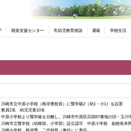
子
聴覚支援センター
乳幼児教育相談
通級
学校生活
川崎市立中原小学校（根岸豊校長）に聾学級2（幼1・小1）を設置
教員2名 幼児児童10名
2
中原小学校より聾学級を分離し、川崎市中原区苅宿87番地の旧・玉川
川崎市立聾学校（幼稚部。小学部）設立認可 中原小学校 副校長
川崎小学校 根岸豊 二代校長（兼任）に着任