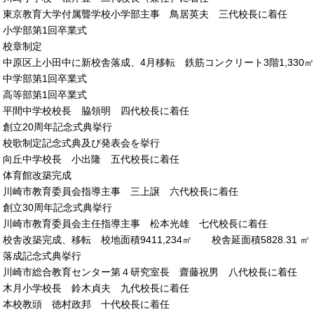
東京教育大学付属聾学校小学部主事 鳥居英夫 三代校長に着任
小学部第1回卒業式
校章制定
中原区上小田中に新校舎落成、4月移転 鉄筋コンクリート3階1,330㎡
中学部第1回卒業式
高等部第1回卒業式
平間中学校校長 脇領明 四代校長に着任
1
創立20周年記念式典挙行
校歌制定記念式典及び発表会を挙行
向丘中学校長 小出隆 五代校長に着任
体育館改築完成
川崎市教育委員会指導主事 三上譲 六代校長に着任
創立30周年記念式典挙行
川崎市教育委員会主任指導主事 松本光雄 七代校長に着任
校舎改築完成、移転 校地面積9411,234㎡ 校舎延面積5828.31 ㎡
落成記念式典挙行
川崎市総合教育センター第４研究室長 齋藤祝男 八代校長に着任
木月小学校長 鈴木貞夫 九代校長に着任
本校教頭 徳村政邦 十代校長に着任