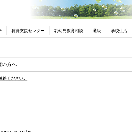
子
聴覚支援センター
乳幼児教育相談
通級
学校生活
望の方へ
連絡ください。
asaki-edu.ed.jp