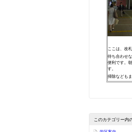
ここは、改
待ち合わせ
便利です。
す。
掃除なども
このカテゴリー内
学区案内