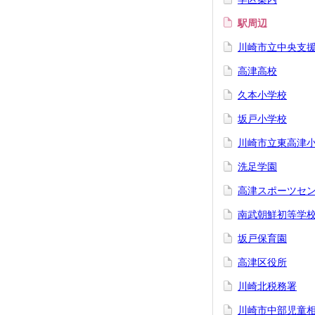
駅周辺
川崎市立中央支
高津高校
久本小学校
坂戸小学校
川崎市立東高津
洗足学園
高津スポーツセ
南武朝鮮初等学
坂戸保育園
高津区役所
川崎北税務署
川崎市中部児童