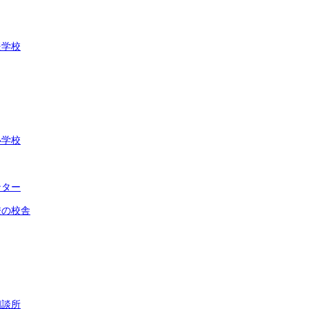
援学校
小学校
ンター
校の校舎
相談所