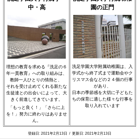
中・高
園の正門
洗足学園大学附属幼稚園は、入
理想の教育を求める『洗足の６
学式から終了式まで運動会やク
年一貫教育』への取り組みは、
リスマス会などの２４個の行事
教師一人ひとりの情熱と、
があり、
それを受け止めてくれる新たな
日本の季節感を大切に子どもた
生徒達との出会いによって、大
ちの保育に適した様々な行事を
きく前進してきています。
取り入れています
「もっと良く！」「さらに上
を！」努力に終わりはありませ
ん。
登録日:
2021年2月13日
/
更新日:
2021年2月13日