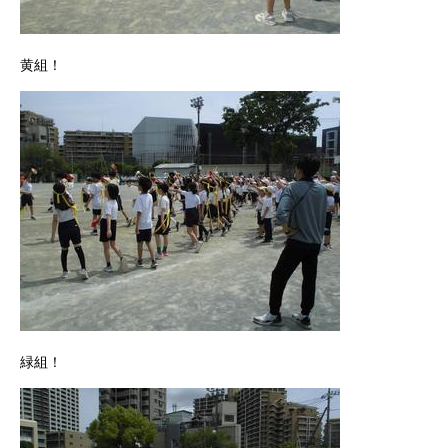
黄組！
緑組！