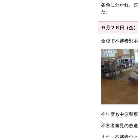
各色に分かれ、旗
た。
９月２６日（金）
全校で不審者対応
今年度も中原警察
不審者発見の放送
また、不審者のと