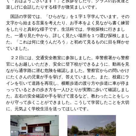
く「おはようございます！」と挨拶をしたり、クラスのお友達と
楽しげに会話したりする様子が微笑ましいです。
国語の学習では、「ひらがな」を１字１字学んでいます。その
文字から始まる言葉を考えたり、お手本をよく見ながら書く練習
をしたりと真剣な様子です。生活科では、学校探検に行きまし
た。一通り見た中から、詳しく見たい場所を１つ選び探検しまし
た。「これは何に使うんだろう」と初めて見るものに目を輝かせ
ていました。
２２日には、交通安全教室に参加しました。幸警察署から警察
官にもお越しいただき、安全に登下校ができるように、動画を見
ながら通学路に潜む危険を確認しました。警察官からの問いかけ
にたくさんの児童が手を挙げ、答えていました。また、校庭にラ
インを引いて道路を再現し、横断歩道の渡り方や歩道に車が停ま
っっているときの歩き方を一人ひとりが実際に歩いて確認しまし
た。左右の安全確認や手を挙げて渡るなど、教わったことをしっ
かり守って歩くことができました。こうして学習したことを大切
に、元気よく学校生活を送ってほしいです。