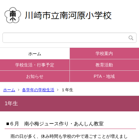
学校案内
ホーム
学校生活・行事予定
教育活動
お知らせ
PTA・地域
ホーム
各学年の学校生活
１年生
1年生
■６月 南小梅ジュース作り・あんしん教室
雨の日が多く、休み時間も学校の中で過ごすことが増えまし