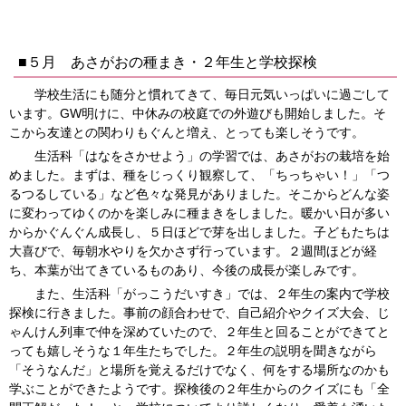
■５月 あさがおの種まき・２年生と学校探検
学校生活にも随分と慣れてきて、毎日元気いっぱいに過ごして
います。GW明けに、中休みの校庭での外遊びも開始しました。そ
こから友達との関わりもぐんと増え、とっても楽しそうです。
生活科「はなをさかせよう」の学習では、あさがおの栽培を始
めました。まずは、種をじっくり観察して、「ちっちゃい！」「つ
るつるしている」など色々な発見がありました。そこからどんな姿
に変わってゆくのかを楽しみに種まきをしました。暖かい日が多い
からかぐんぐん成長し、５日ほどで芽を出しました。子どもたちは
大喜びで、毎朝水やりを欠かさず行っています。２週間ほどが経
ち、本葉が出てきているものあり、今後の成長が楽しみです。
また、生活科「がっこうだいすき」では、２年生の案内で学校
探検に行きました。事前の顔合わせで、自己紹介やクイズ大会、じ
ゃんけん列車で仲を深めていたので、２年生と回ることができてと
っても嬉しそうな１年生たちでした。２年生の説明を聞きながら
「そうなんだ」と場所を覚えるだけでなく、何をする場所なのかも
学ぶことができたようです。探検後の２年生からのクイズにも「全