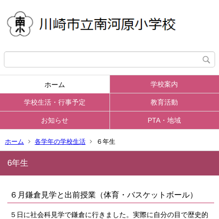
学校案内
ホーム
学校生活・行事予定
教育活動
お知らせ
PTA・地域
ホーム
各学年の学校生活
６年生
6年生
６月鎌倉見学と出前授業（体育・バスケットボール）
５日に社会科見学で鎌倉に行きました。実際に自分の目で歴史的