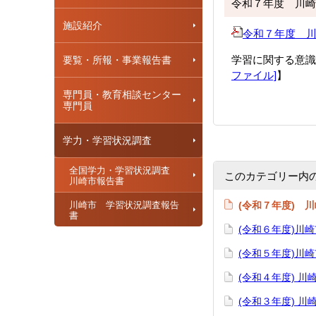
令和７年度 川崎
施設紹介
令和７年度 川崎市
学習に関する意識
要覧・所報・事業報告書
ファイル]
】
専門員・教育相談センター
専門員
学力・学習状況調査
全国学力・学習状況調査
このカテゴリー内
川崎市報告書
川崎市 学習状況調査報告
(令和７年度) 
書
(令和６年度)川
(令和５年度)川
(令和４年度) 
(令和３年度) 