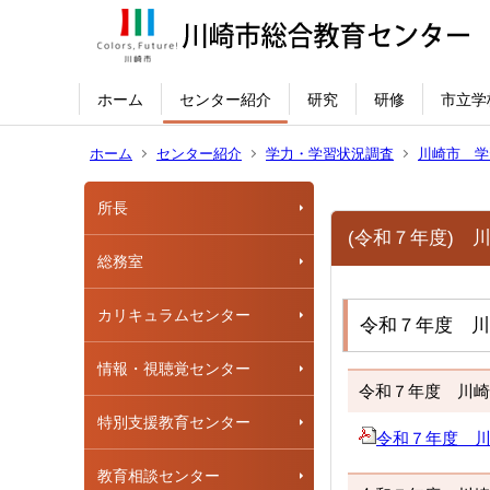
ホーム
センター紹介
研究
研修
市立学
ホーム
センター紹介
学力・学習状況調査
川崎市 学
所長
(令和７年度) 
総務室
カリキュラムセンター
令和７年度 川
情報・視聴覚センター
令和７年度 川崎
特別支援教育センター
令和７年度 川崎市
教育相談センター