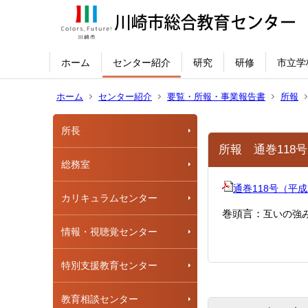
ホーム
センター紹介
研究
研修
市立学
ホーム
センター紹介
要覧・所報・事業報告書
所報
所長
所報 通巻118号
総務室
通巻118号（平成29
カリキュラムセンター
巻頭言：
互いの強
情報・視聴覚センター
特別支援教育センター
教育相談センター