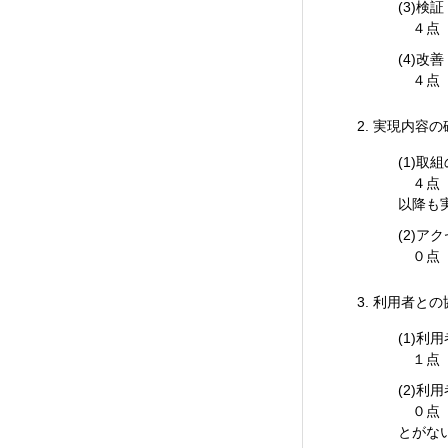
(3)検証
４点（
(4)改善
４点（
実現内容の
(1)取
４点（
以降も
(2)ア
０点（
利用者との
(1)利
１点（
(2)
０点（
とがな