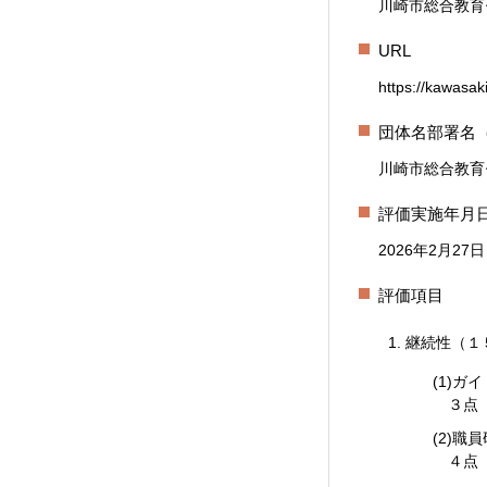
川崎市総合教育
URL
https://kawasaki
団体名部署名
川崎市総合教育
評価実施年月
2026年2月27日
評価項目
継続性（１
(1)ガ
３点（
(2)職
４点（