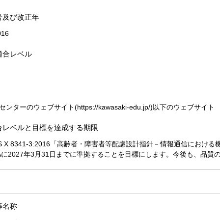
号及び改正年
016
適合レベル
ターのウェブサイト(https://kawasaki-edu.jp/)以下のウェブサイト
合レベルと目標を達成する期限
S X 8341-3:2016「高齢者・障害者等配慮設計指針－情報通信に
Aに2027年3月31日までに準拠することを目標にします。今後も、品
等名称