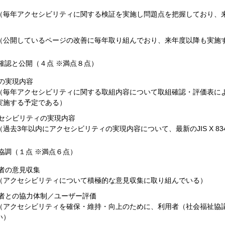
毎年アクセシビリティに関する検証を実施し問題点を把握しており、
公開しているページの改善に毎年取り組んでおり、来年度以降も実施
確認と公開（４点 ※満点８点）
組の実現内容
毎年アクセシビリティに関する取組内容について取組確認・評価表に
実施する予定である）
クセシビリティの実現内容
過去3年以内にアクセシビリティの実現内容について、最新のJIS X 83
協調（１点 ※満点６点）
用者の意見収集
アクセシビリティについて積極的な意見収集に取り組んでいる）
利用者との協力体制／ユーザー評価
アクセシビリティを確保・維持・向上のために、利用者（社会福祉協
い）