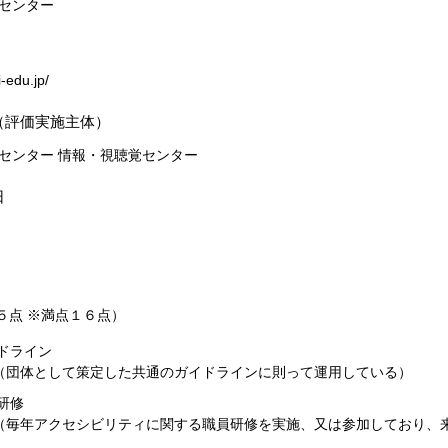
センター
-edu.jp/
（評価実施主体）
センター 情報・視聴覚センター
日
５点 ※満点１６点）
イドライン
団体として策定した共通のガイドラインに則って運用している）
員研修
毎年アクセシビリティに関する職員研修を実施、又は参加しており、