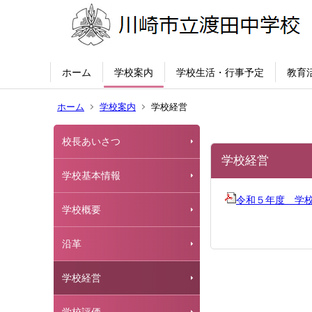
ホーム
学校案内
学校生活・行事予定
教育
ホーム
学校案内
学校経営
校長あいさつ
学校経営
学校基本情報
令和５年度 学
学校概要
沿革
学校経営