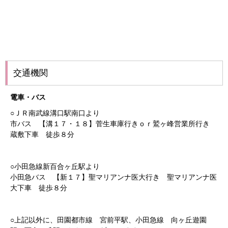
交通機関
電車・バス
○ＪＲ南武線溝口駅南口より
市バス 【溝１７・１８】菅生車庫行きｏｒ鷲ヶ峰営業所行き
蔵敷下車 徒歩８分
○小田急線新百合ヶ丘駅より
小田急バス 【新１７】聖マリアンナ医大行き 聖マリアンナ医
大下車 徒歩８分
○上記以外に、田園都市線 宮前平駅、小田急線 向ヶ丘遊園