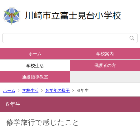
ホーム
学校案内
保護者の方
学校生活
通級指導教室
ホーム
学校生活
各学年の様子
６年生
６年生
修学旅行で感じたこと