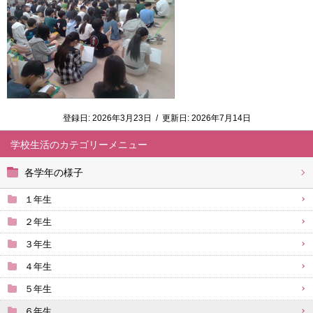
登録日:
2026年3月23日
/
更新日:
2026年7月14日
学校生活
各学年の様子
１年生
２年生
３年生
４年生
５年生
６年生