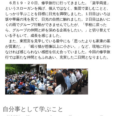
６月１９・２０日、修学旅行に行ってきました。「楽学両道」
というスローガンを掲げ、個人ではなく、集団で楽しむことと、
しっかり学ぶことを目標に日光を満喫しました。１日目はいろは
坂や華厳の滝を見て、日光の自然に触れました。２日目はあいに
くの雨でグループ行動ができませんでしたが、「学校に戻った
ら、グループの仲間と絆を深める企画をしたい。」と切り替えて
いる子もいて、成長を感じました。
また、東照宮を見学している最中にも「思ったよりも家康の墓
が質素だ。」「眠り猫が想像以上に小さい。」など、現地に行か
なければ感じられない感想を伝え合っていました。今回の修学旅
行では新たな仲間ともふれあい、充実した二日間となりました。
自分事として学ぶこと