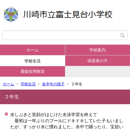
ホーム
学校案内
保護者の方
学校生活
通級指導教室
ホーム
学校生活
各学年の様子
２年生
２年生
水しぶきと笑顔がはじけた水泳学習を終えて
最初は一年ぶりのプールにドキドキしていた子もいまし
たが、すっかり水に慣れました。水中で踊ったり、宝拾い