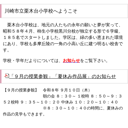
川崎市立栗木台小学校へようこそ
栗木台小学校は、地元の人たちの永年の願いと夢が実って、
昭和５８年４月、柿生小学校黒川分校が独立する形で６学級、
１８５名でスタートしました。学区は、緑の多い恵まれた環境
にあり、学校も多摩丘陵の一角の小高い丘に建つ明るい校舎で
す。
学校・学年だよりについては、
お知らせ
をご覧下さい。
「９月の授業参観」「夏休み作品展」のお知らせ
【９月の授業参観】 令和８年 ９月１０日（木）
朝の会 ８：３０～ １校時 ８：５０～９：３
５２校時 ９：３５～１０：２０ 中休み １０：２０～１０：４０
※８：３０～１０：４０の時間に、夏休みの
作品の見学もできます。