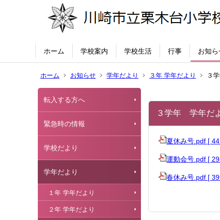
ホーム
学校案内
学校生活
行事
お知ら
ホーム
お知らせ
学年だより
３年 学年だより
３学
転入する方へ
３学年 学年だ
緊急時の情報
夏休み号.pdf [ 4
学校だより
運動会号.pdf [ 2
学年だより
春休み号.pdf [ 3
１年 学年だより
２年 学年だより