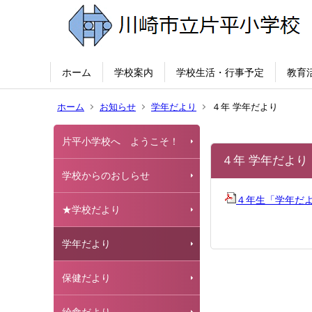
ホーム
学校案内
学校生活・行事予定
教育
ホーム
お知らせ
学年だより
４年 学年だより
片平小学校へ ようこそ！
４年 学年だより
学校からのおしらせ
４年生「学年だ
★学校だより
学年だより
保健だより