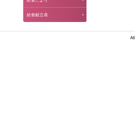
給食だより
給食献立表
Al