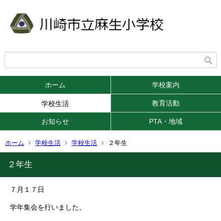
ホーム
学校案内
教育活動
学校生活
お知らせ
PTA・地域
ホーム
学校生活
学校生活
２年生
２年生
７月１７日
学年集会を行いました。