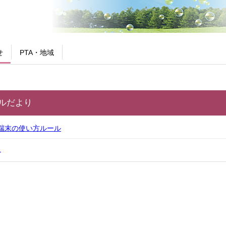
せ
PTA・地域
ラルだより
A端末の使い方ルール
り