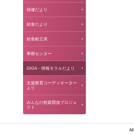
保健だより
給食だより
給食献立表
事務センター
GIGA・情報モラルだより
支援教育コーディネーター
より
みんなの校庭開放プロジェ
クト
Al