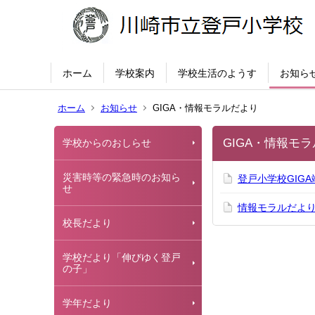
ホーム
学校案内
学校生活のようす
お知ら
ホーム
お知らせ
GIGA・情報モラルだより
GIGA・情報モ
学校からのおしらせ
災害時等の緊急時のお知ら
登戸小学校GIG
せ
情報モラルだよ
校長だより
学校だより「伸びゆく登戸
の子」
学年だより