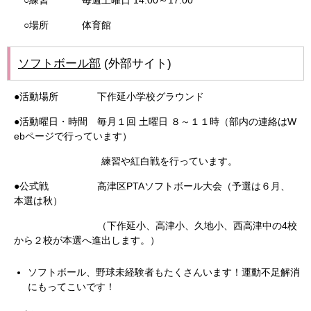
○練習 毎週土曜日 14:00～17:00
○場所 体育館
ソフトボール部
(外部サイト)
●活動場所 下作延小学校グラウンド
●活動曜日・時間 毎月１回 土曜日 ８～１１時（部内の連絡はW
ebページで行っています）
練習や紅白戦を行っています。
●公式戦 高津区PTAソフトボール大会（予選は６月、
本選は秋）
（下作延小、高津小、久地小、西高津中の4校
から２校が本選へ進出します。）
ソフトボール、野球未経験者もたくさんいます！運動不足解消
にもってこいです！