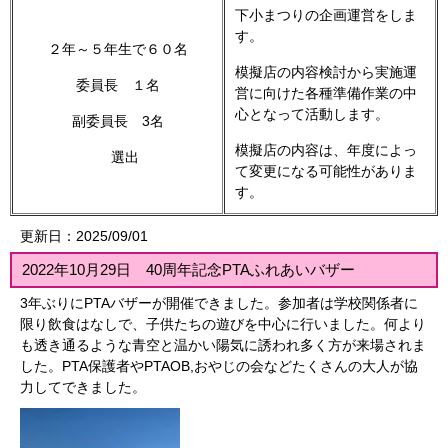
下小まつりの企画運営をしま
す。
２年～５年生で６０名
模擬店の内容検討から実施運
委員長 １名
営に向けた各種準備作業の中
心となって活動します。
副委員長 3名
模擬店の内容は、年度によっ
選出
て変更になる可能性がありま
す。
更新日：2025/09/01
2022年10月29日 40周年記念PTAふれあいバザー
3年ぶりにPTAバザーが開催できました。参加者は学校関係者に
限り飲食はなしで、子供たちの遊びを中心に行いました。何より
も透き通るような青空と温かい陽気に誘われ多く方が来場されま
した。PTA保護者やPTAOB,おやじの会などたくさんの大人が協
力してできました。