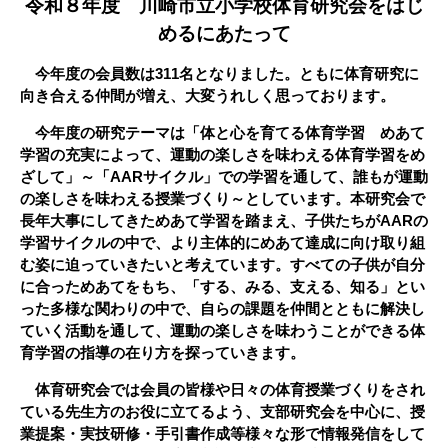
令和８年度 川崎市立小学校体育研究会をはじ
めるにあたって
今年度の会員数は311名となりました。ともに体育研究に
向き合える仲間が増え、大変うれしく思っております。
今年度の研究テーマは「体と心を育てる体育学習 めあて
学習の充実によって、運動の楽しさを味わえる体育学習をめ
ざして」～「AARサイクル」での学習を通して、誰もが運動
の楽しさを味わえる授業づくり～としています。本研究会で
長年
大事
にしてきためあて学習を踏まえ、子供たちがAARの
学習サイクルの中で、より主体的にめあて達成に向け取り組
む姿に迫っていきたいと考えています。すべての子供が自分
に合っためあてをもち、「する、みる、支える、知る」とい
った多様な関わりの中で、自らの課題を仲間とともに解決し
ていく活動を通して、運動の楽しさを味わうことができる体
育学習の指導の在り方を探っていきます。
体育研究会では会員の皆様や日々の体育授業づくりをされ
ている先生方のお役に立てるよう、
支部研究会を中心に、授
業提案・実技研修・
手引書
作成等
様々な形で
情報発信をして