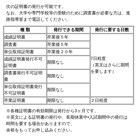
次の証明書の発行が可能です。
なお、大学や専門学校等の受験のために調査書が必要な方は、進
路指導室まで電話してください。
種 類
発行できる期間
発行に要する日数
成績証明書
卒業後５年
調査書
卒業後５年
単位取得証明書
卒業後２０年
7日程度
成績証明書発行不可
期限なし
（英文はさらに期間
証明書
を要します）
調査書発行不可証明
期限なし
書
単位取得証明書発行
期限なし
不可証明書
卒業証明書
期限なし
２日程度
※各種証明書の有効期限は発行から3ヶ月です。
※英文による証明書の発行や、長期休業中•入試期間中の発行は
時間を要する場合がありますので、
余裕をもってお申し込みください。