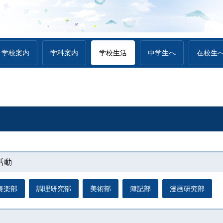
学校案内
学科案内
学校生活
中学生へ
在校生
活動
奏楽部
調理研究部
美術部
簿記部
漫画研究部