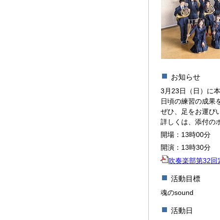
お知らせ
3月23日（日）に
日頃の練習の成果
ぜひ、足をお運び
詳しくは、添付の
開場：13時00分
開演：13時30分
吹奏楽部第32回定
活動目標
魂のsound
活動日