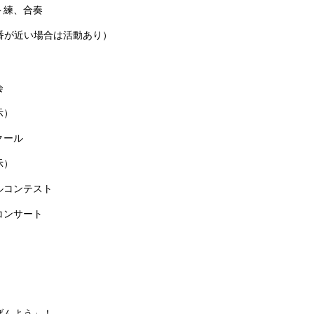
ト練、合奏
本番が近い場合は活動あり）
会
示）
クール
示）
ルコンテスト
コンサート
げんよう」！