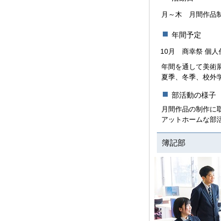
月～木
月間作品
年間予定
10月
商幸祭 個人
年間を通して美術
夏季、冬季、校外
部活動の様子
月間作品の制作に
アットホームな部
簿記部