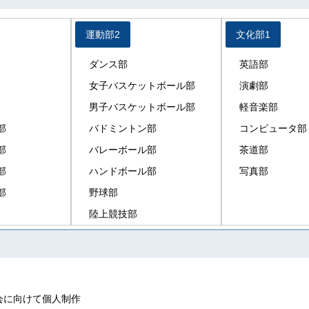
運動部2
文化部1
ダンス部
英語部
女子バスケットボール部
演劇部
男子バスケットボール部
軽音楽部
部
バドミントン部
コンピュータ部
部
バレーボール部
茶道部
部
ハンドボール部
写真部
部
野球部
陸上競技部
会に向けて個人制作