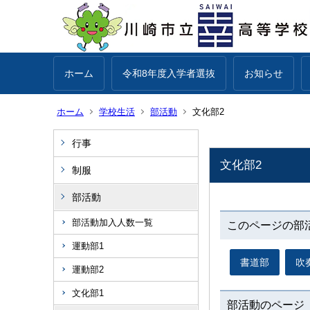
ホーム
令和8年度入学者選抜
お知らせ
ホーム
学校生活
部活動
文化部2
行事
文化部2
制服
部活動
部活動加入人数一覧
このページの部
運動部1
書道部
吹
運動部2
文化部1
部活動のページ