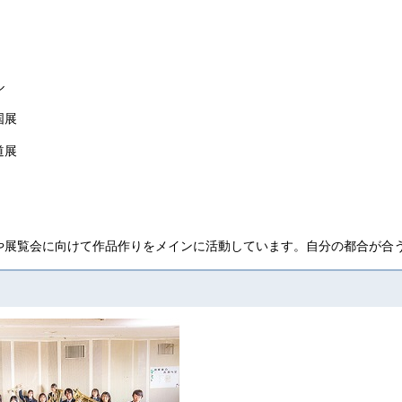
ル
国展
道展
や展覧会に向けて作品作りをメインに活動しています。自分の都合が合