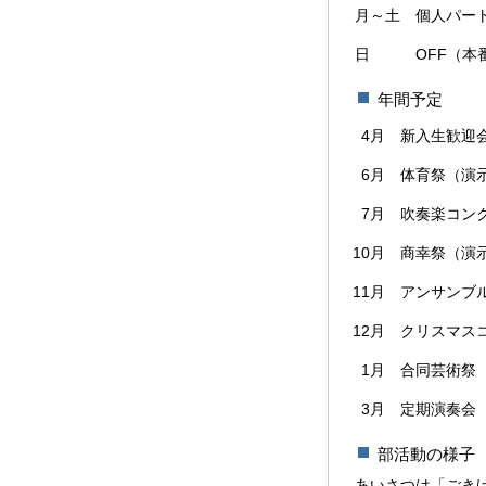
月～土
個人パー
日
OFF（
年間予定
4月
新入生歓迎
6月
体育祭（演
7月
吹奏楽コン
10月
商幸祭（演
11月
アンサンブ
12月
クリスマス
1月
合同芸術祭
3月
定期演奏会
部活動の様子
あいさつは「ごき