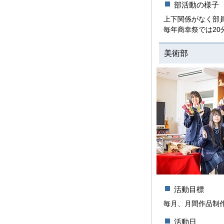
部活動の様子
上下関係がなく部
毎年商幸祭では2
美術部
活動目標
毎月、月間作品制
活動日