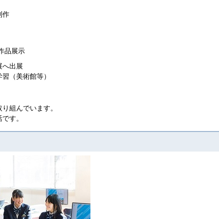
制作
作品展示
展へ出展
学習（美術館等）
取り組んでいます。
活です。