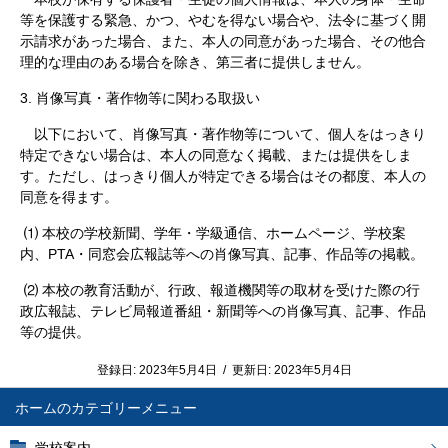
等を保護する緊急、かつ、やむを得ない場合や、法令に基づく開
示請求があった場合、また、本人の同意があった場合、その他合
理的な理由のある場合を除き、第三者に提供しません。
3. 肖像写真・著作物等に関わる取扱い
以下において、肖像写真・著作物等について、個人をはっきり
特定できない場合は、本人の同意なく掲載、または提供をしま
す。ただし、はっきり個人が特定できる場合はその都度、本人の
同意を得ます。
⑴ 本校の学校新聞、学年・学級通信、ホームページ、学校案
内、PTA・同窓会広報誌等への肖像写真、記事、作品等の掲載。
⑵ 本校の教育活動が、行政、報道機関等の取材を受けた際の行
政広報誌、テレビ局報道番組・新聞等への肖像写真、記事、作品
等の提供。
登録日:
2023年5月4日
/
更新日:
2023年5月4日
ホーム