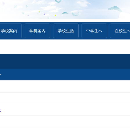
学校案内
学科案内
学校生活
中学生へ
在校生
ー
ー