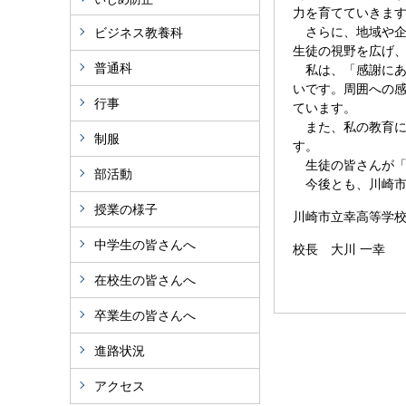
力を育てていきま
さらに、地域や企
ビジネス教養科
生徒の視野を広げ
普通科
私は、「感謝にあ
いです。周囲への
行事
ています。
また、私の教育に
制服
す。
生徒の皆さんが「
部活動
今後とも、川崎市
授業の様子
川崎市立幸高等学
中学生の皆さんへ
校長 大川 一幸
在校生の皆さんへ
卒業生の皆さんへ
進路状況
アクセス