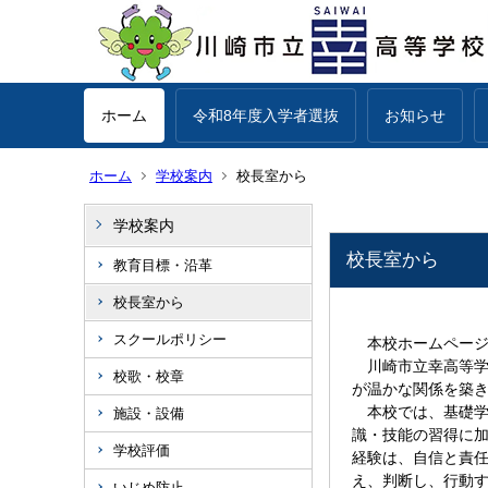
ホーム
令和8年度入学者選抜
お知らせ
ホーム
学校案内
校長室から
学校案内
校長室から
教育目標・沿革
校長室から
スクールポリシー
本校ホームページ
川崎市立幸高等学
校歌・校章
が温かな関係を築
本校では、基礎学
施設・設備
識・技能の習得に
学校評価
経験は、自信と責
え、判断し、行動
いじめ防止