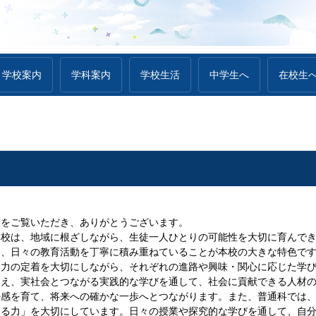
学校案内
学科案内
学校生活
中学生へ
在校生
令和８年
をご覧いただき、ありがとうございます。
校は、地域に根ざしながら、生徒一人ひとりの可能性を大切に育んでき
き、日々の教育活動を丁寧に積み重ねていることが本校の大きな特色で
力の定着を大切にしながら、それぞれの進路や興味・関心に応じた学び
加え、実社会とつながる実践的な学びを通して、社会に貢献できる人材
任感を育て、将来への確かな一歩へとつながります。また、普通科では
する力」を大切にしています。日々の授業や探究的な学びを通して、自