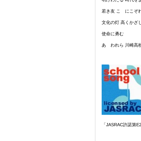
若き友 こゝにこぞ
文化の灯 高くかざ
使命に勇む
あゝわれら 川崎高
「JASRAC許諾第E2