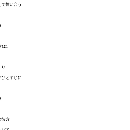
えて誓い合う
校
流れに
えり
年ひとすじに
校
つ彼方
よびて