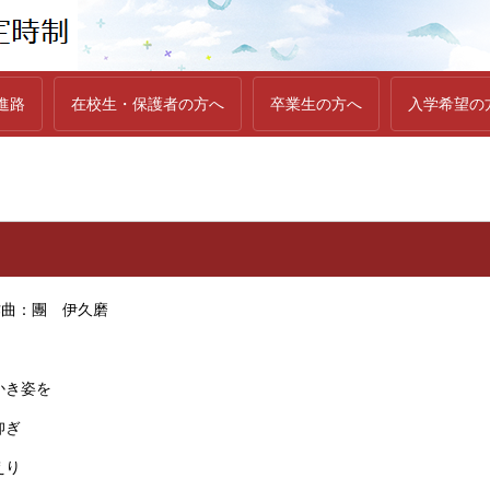
進路
在校生・保護者の方へ
卒業生の方へ
入学希望の
作曲：團 伊久磨
かき姿を
仰ぎ
えり