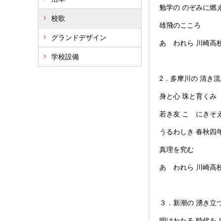
勉学の のぞみに燃
校歌
雄飛のこころ
グランドデザイン
あゝわれら 川崎高
学校設備
2．多摩川の 清き
身と心 珠と育くみ
若き友 こゝにきそ
うるわしき 春秋四
真理を究む
あゝわれら 川崎高
３．新潮の 湧き立
明けわたる 時代を