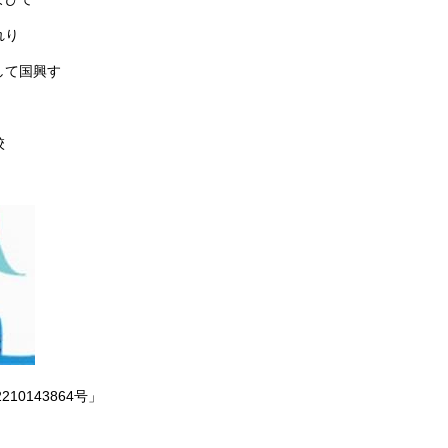
れり
して国興す
校
210143864号」