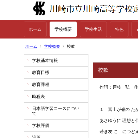
ホーム
学校概要
学校生活
特色
ホーム
学校概要
校歌
学校基本情報
校歌
教育目標
教育課程
作詞：戸枝 弘 
時程表
日本語学習コースについ
１．富士が嶺の た
て
あさゆうに 理想と
学校評価
若き友 こゝにつど
沿革