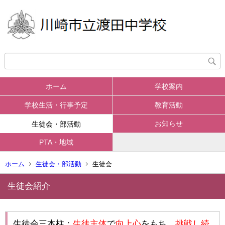
ホーム
学校案内
学校生活・行事予定
教育活動
お知らせ
生徒会・部活動
PTA・地域
ホーム
生徒会・部活動
生徒会
生徒会紹介
生徒会三本柱：
生徒主体
で
向上心
をもち、
挑戦し続