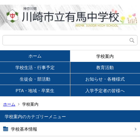
ホーム
学校案内
学校生活・行事予定
教育活動
生徒会・部活動
お知らせ・各種様式
PTA・地域・卒業生
入学予定者の皆様へ
ホーム
学校案内
学校案内
学校基本情報