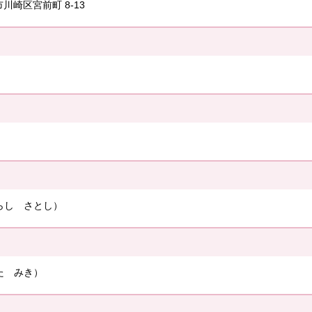
崎市川崎区宮前町 8-13
らし さとし）
た みき）