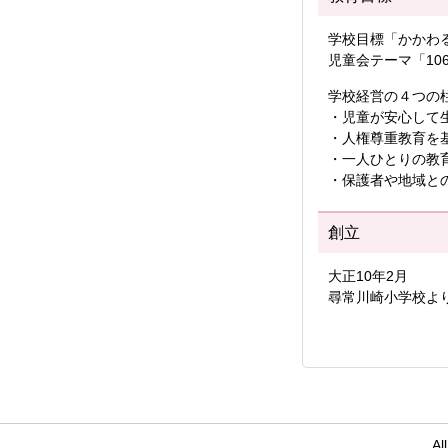
学校目標「かかわ
児童会テーマ「10
学校経営の４つの
・児童が安心して
・人権尊重教育を
・一人ひとりの教
・保護者や地域と
創立
大正10年2月
尋常川崎小学校よ
Al