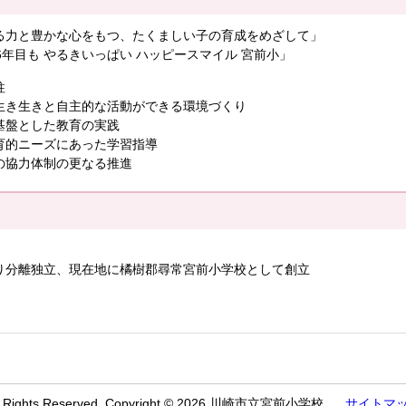
る力と豊かな心をもつ、たくましい子の育成をめざして」
6年目も やるきいっぱい ハッピースマイル 宮前小」
柱
生き生きと自主的な活動ができる環境づくり
基盤とした教育の実践
育的ニーズにあった学習指導
の協力体制の更なる推進
り分離独立、現在地に橘樹郡尋常宮前小学校として創立
l Rights Reserved. Copyright © 2026 川崎市立宮前小学校
サイトマ