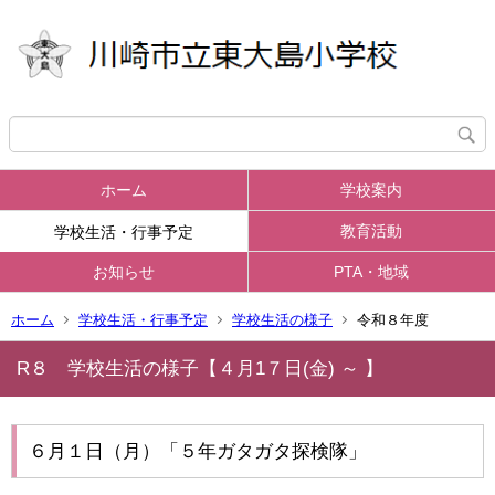
ホーム
学校案内
教育活動
学校生活・行事予定
お知らせ
PTA・地域
ホーム
学校生活・行事予定
学校生活の様子
令和８年度
R８ 学校生活の様子【４月1７日(金) ～ 】
６月１日（月）「５年ガタガタ探検隊」