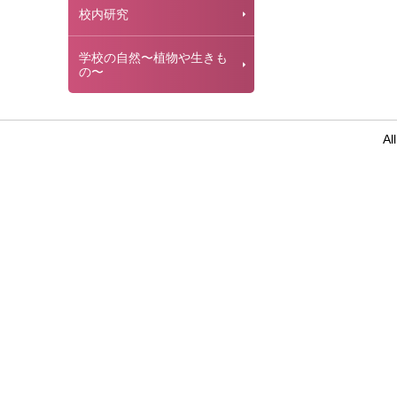
校内研究
学校の自然〜植物や生きも
の〜
Al