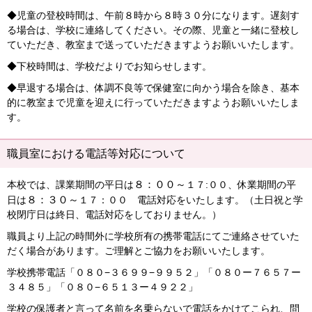
◆児童の登校時間は、午前８時から８時３０分になります。遅刻す
る場合は、学校に連絡してください。その際、児童と一緒に登校し
ていただき、教室まで送っていただきますようお願いいたします。
◆下校時間は、学校だよりでお知らせします。
◆早退する場合は、体調不良等で保健室に向かう場合を除き、基本
的に教室まで児童を迎えに行っていただきますようお願いいたしま
す。
職員室における電話等対応について
８：００～
本校では、課業期間の平日は
１７:００、休業期間の平
８：３０～
日は
１７：００ 電話対応をいたします。（土日祝と学
校閉庁日は終日、電話対応をしておりません。）
職員より上記の時間外に学校所有の携帯電話にてご連絡させていた
だく場合があります。ご理解とご協力をお願いいたします。
学校携帯電話「０８０−３６９９−９９５２」「０８０ー７６５７ー
３４８５」「０８０−６５１３ー４９２２」
学校の保護者と⾔って名前を名乗らないで電話をかけてこられ、問