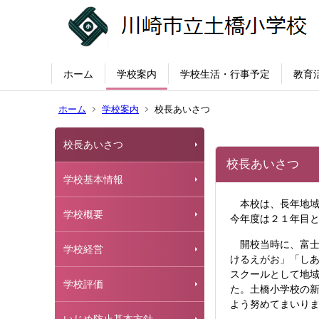
ホーム
学校案内
学校生活・行事予定
教育
ホーム
学校案内
校長あいさつ
校長あいさつ
校長あいさつ
学校基本情報
本校は、
長年地
学校概要
今年度は２１年目
開校当時に、富士
学校経営
けるえがお」「し
スクールとして地
学校評価
た。土橋小学校の
よう努めてまいり