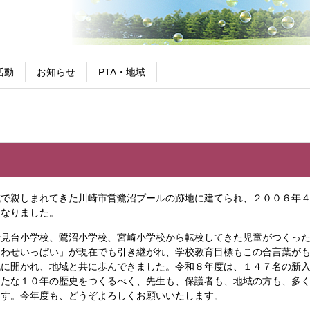
活動
お知らせ
PTA・地域
域で親しまれてきた川崎市営鷺沼プールの跡地に建てられ、２００６年
となりました。
見台小学校、鷺沼小学校、宮崎小学校から転校してきた児童がつくった
あわせいっぱい」が現在でも引き継がれ、学校教育目標もこの合言葉が
域に開かれ、地域と共に歩んできました。令和８年度は
、
１４７名の新
新たな１０年の歴史をつくるべく、
先生も、保護者も、地域の方も、多
ます。今年度も、どうぞよろしくお願いいたします。