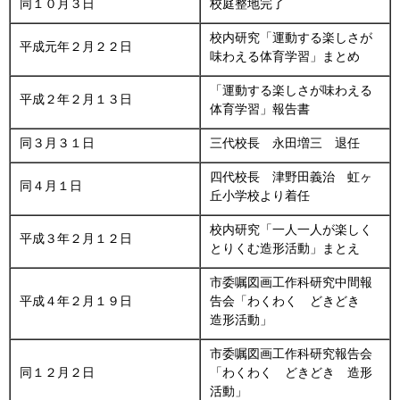
同１０月３日
校庭整地完了
校内研究「運動する楽しさが
平成元年２月２２日
味わえる体育学習」まとめ
「運動する楽しさが味わえる
平成２年２月１３日
体育学習」報告書
同３月３１日
三代校長 永田増三 退任
四代校長 津野田義治 虹ヶ
同４月１日
丘小学校より着任
校内研究「一人一人が楽しく
平成３年２月１２日
とりくむ造形活動」まとえ
市委嘱図画工作科研究中間報
平成４年２月１９日
告会「わくわく どきどき
造形活動」
市委嘱図画工作科研究報告会
同１２月２日
「わくわく どきどき 造形
活動」