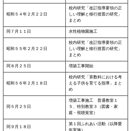
校内研究「改訂指導要領の正
昭和５４年２月２２日
しい理解と移行措置の研究」
まとめ
同７月１１日
水性植物園施工
校内研究「改訂指導要領の正
昭和５５年２月２２日
しい理解と移行措置の研究」
まとめ
同８月２５日
増築工事開始
校内研究「算数科における考
昭和５６年２月１８日
える子供を育てる指導」まと
め
増築工事施工 普通教室１
同５月２５日
５、特別教室３（図書・家
庭・視聴覚室）
第１回ふれあい活動（以降愛
同９月１８日
年実施）