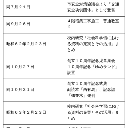
市安全対策協議会より「交通
同７月２１日
安全功労団体」として受賞
４階増築工事施工 普通教室
同９月２６日
２
校内研究「社会科学習におけ
昭和６２年２月２３日
る資料の充実とその活用」ま
とめ
創立１０周年記念児童集会
同１０月２７日
１０周年記念「ゆめランド」
設置
創立１０周年記念式典
同１０月３１日
副読本「西有馬」、記念誌
「楓並木」発刊
校内研究「社会科学習におけ
昭和６３年２月２３日
る資料の充実とその活用」ま
とめ