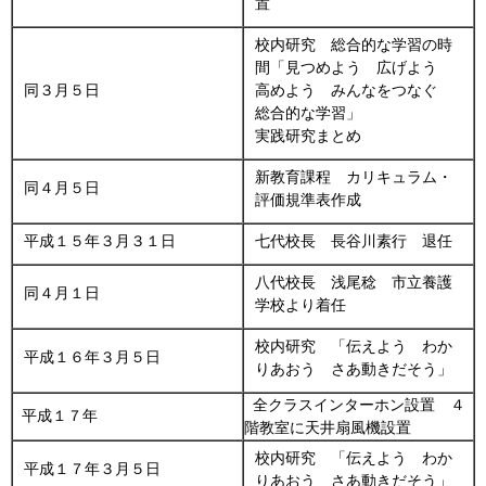
置
校内研究 総合的な学習の時
間「見つめよう 広げよう
同３月５日
高めよう みんなをつなぐ
総合的な学習」
実践研究まとめ
新教育課程 カリキュラム・
同４月５日
評価規準表作成
平成１５年３月３１日
七代校長 長谷川素行 退任
八代校長 浅尾稔 市立養護
同４月１日
学校より着任
校内研究 「伝えよう わか
平成１６年３月５日
りあおう さあ動きだそう」
全クラスインターホン設置 ４
平成１７年
階教室に天井扇風機設置
校内研究 「伝えよう わか
平成１７年３月５日
りあおう さあ動きだそう」