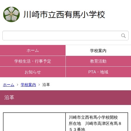
ホーム
学校案内
学校生活・行事予定
教育活動
お知らせ
PTA・地域
ホーム
学校案内
沿革
沿革
川崎市立西有馬小学校開校
所在地 川崎市高津区有馬８
５３番地