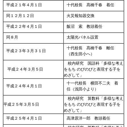
平成２１年４月１日
十代校長 髙橋千春 着任
同１２月１２日
火災報知器交換
平成２２年４月１日
飯沼 索 教頭着任
同８月
太陽光パネル設置
十代校長 髙橋千春 離任
平成２３年３月３１日
（西生田小へ）
校内研究 国語科「多様な考え
平成２４年３月５日
をもち のびのびと表現する子を
めざして」
十一代校長 横田不二夫 着
平成２４年４月１日
任（浅田小より）
校内研究 算数科「多様な考え
平成２５年３月５日
をもち のびのびと表現する子を
めざして」
平成２５年４月１日
高津原洋一郎 教頭着任