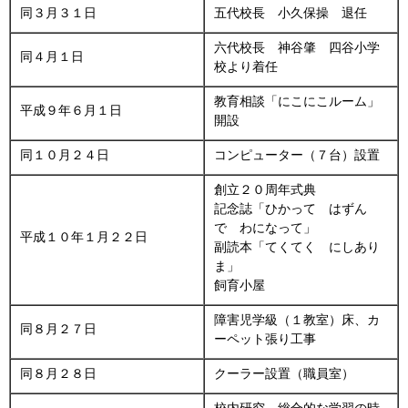
同３月３１日
五代校長 小久保操 退任
六代校長 神谷肇 四谷小学
同４月１日
校より着任
教育相談「にこにこルーム」
平成９年６月１日
開設
同１０月２４日
コンピューター（７台）設置
創立２０周年式典
記念誌「ひかって はずん
で わになって」
平成１０年１月２２日
副読本「てくてく にしあり
ま」
飼育小屋
障害児学級（１教室）床、カ
同８月２７日
ーペット張り工事
同８月２８日
クーラー設置（職員室）