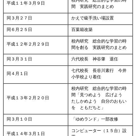
校内研究 総合的な学習の時
平成１１年３月９日
間 実践研究のまとめ
同３月２７日
かえで級手洗い場設置
同６月２５日
百葉箱改築
校内研究 総合的な学習の時
平成１２年２月２９日
間を創る 実践研究のまとめ
同３月３１日
六代校長 神谷肇 退任
七代校長 長谷川素行 今井
同４月１日
小学校より着任
校内研究 総合的な学習の時
間「見つめよう 広げよう
平成１３年２月２０日
たしかめよう 自分のおもい
を ともだちと」
同３月１０日
「ゆめランド」一部改修
コンピューター（１５台）設
平成１４年３月１日