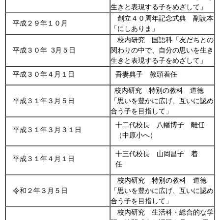
生きと表現する子をめざして」
創立４０周年記念式典 副読本
平成２９年１０月
「にしありま」
校内研究 国語科「友だちとの
平成３０年 3月５日
関わりの中で、自分の思いを生き
生きと表現する子をめざして」
平成３０年４月１日
吾妻典子 教頭着任
校内研究 特別の教科 道徳
平成３１年３月５日
「思いを豊かに広げ、互いに認め
合う子を目指して」
十二代校長 八幡博子 離任
平成３１年３月３１日
（中原小へ）
十三代校長 山岡昌子 着
平成３１年４月１日
任
校内研究 特別の教科 道徳
令和２年３月５日
「思いを豊かに広げ、互いに認め
合う子を目指して」
校内研究 生活科・総合的な学