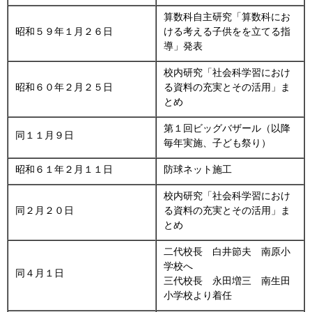
算数科自主研究「算数科にお
昭和５９年１月２６日
ける考える子供をを立てる指
導」発表
校内研究「社会科学習におけ
昭和６０年２月２５日
る資料の充実とその活用」ま
とめ
第１回ビッグバザール（以降
同１１月９日
毎年実施、子ども祭り）
昭和６１年２月１１日
防球ネット施工
校内研究「社会科学習におけ
同２月２０日
る資料の充実とその活用」ま
とめ
二代校長 白井節夫 南原小
学校へ
同４月１日
三代校長 永田増三 南生田
小学校より着任