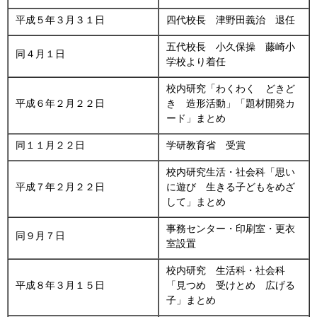
平成５年３月３１日
四代校長 津野田義治 退任
五代校長 小久保操 藤崎小
同４月１日
学校より着任
校内研究「わくわく どきど
平成６年２月２２日
き 造形活動」「題材開発カ
ード」まとめ
同１１月２２日
学研教育省 受賞
校内研究生活・社会科「思い
平成７年２月２２日
に遊び 生きる子どもをめざ
して」まとめ
事務センター・印刷室・更衣
同９月７日
室設置
校内研究 生活科・社会科
平成８年３月１５日
「見つめ 受けとめ 広げる
子」まとめ