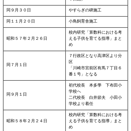
同９月３０日
やすらぎの碑施工
同１１月２０日
小鳥飼育舎施工
校内研究「算数科における考
昭和５７年２月２６日
える子供を育てる指導」まと
め
７行政区となり高津区より分
区
同７月１日
「川崎市宮前区有馬７丁目６
番１号」となる
初代校長 本多學 下布田小
学校へ
同９月１日
二代校長 白井節夫 小田小
学校より着任
校内研究「算数科における考
昭和５８年２月２４日
える子供を育てる指導」まと
め