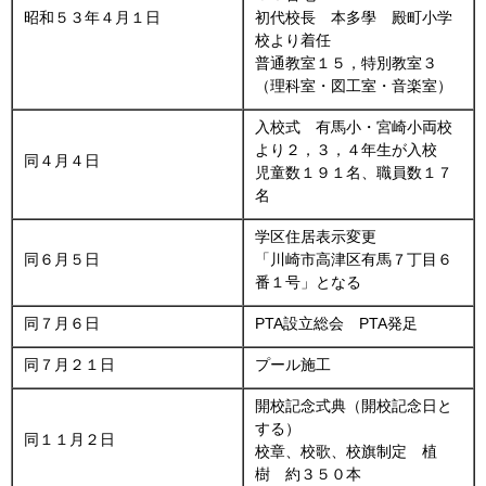
昭和５３年４月１日
初代校長 本多學 殿町小学
校より着任
普通教室１５，特別教室３
（理科室・図工室・音楽室）
入校式 有馬小・宮崎小両校
より２，３，４年生が入校
同４月４日
児童数１９１名、職員数１７
名
学区住居表示変更
同６月５日
「川崎市高津区有馬７丁目６
番１号」となる
同７月６日
PTA設立総会 PTA発足
同７月２１日
プール施工
開校記念式典（開校記念日と
する）
同１１月２日
校章、校歌、校旗制定 植
樹 約３５０本