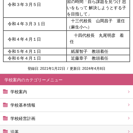
習の時間「自ら課題を見つけ 思
令和３年３月５日
いをもって 解決しようとする子
を目指して」
十三代校長 山岡昌子 退任
令和４年３月３１日
（麻生小へ）
十四代校長 丸尾明彦 着
令和４年４月１日
任
令和５年４月１日
紙屋智子 教頭着任
令和６年４月１日
近藤章子 教頭着任
登録日:
2021年1月22日
/
更新日:
2024年4月8日
学校案内
学校案内
学校基本情報
学校経営計画
沿革