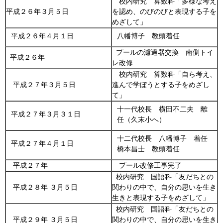
校内研究 算数科「多様な考え
平成２６年３月５日
を認め、のびのびと表現する子を
めざして」
平成２６年４月１日
八幡博子 教頭着任
プールの濾過器交換 南側トイ
平成２６年
レ改修
校内研究 算数科「自ら考え、
平成２７年３月５日
進んで学ぼうとする子をめざし
て」
十一代校長 横田不二夫 離
平成２７年３月３１日
任（久末小へ）
十二代校長 八幡博子 着任
平成２７年４月１日
橋本昌士 教頭着任
平成２７年
プール改修工事完了
校内研究 国語科「友だちとの
平成２８年 ３月５日
関わりの中で、自分の思いを生き
生きと表現する子をめざして」
校内研究 国語科「友だちとの
平成２９年 ３月５日
関わりの中で、自分の思いを生き