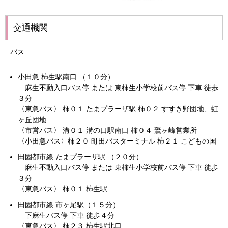
交通機関
バス
小田急 柿生駅南口 （１０分）
麻生不動入口バス停 または 東柿生小学校前バス停 下車 徒歩
３分
〈東急バス〉 柿０１ たまプラーザ駅 柿０２ すすき野団地、虹
ヶ丘団地
〈市営バス〉 溝０１ 溝の口駅南口 柿０４ 鷲ヶ峰営業所
〈小田急バス〉柿２０ 町田バスターミナル 柿２１ こどもの国
田園都市線 たまプラーザ駅 （２０分）
麻生不動入口バス停 または 東柿生小学校前バス停 下車 徒歩
３分
〈東急バス〉 柿０１ 柿生駅
田園都市線 市ヶ尾駅（１５分）
下麻生バス停 下車 徒歩４分
〈東急バス〉 柿２３ 柿生駅北口