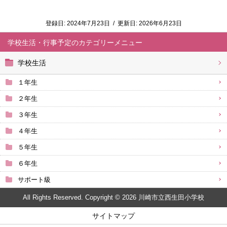
登録日:
2024年7月23日
/
更新日:
2026年6月23日
学校生活・行事予定
学校生活
１年生
２年生
３年生
４年生
５年生
６年生
サポート級
All Rights Reserved. Copyright © 2026 川崎市立西生田小学校
サイトマップ