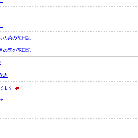
針
行
月の菜の花日記
月の菜の花日記
想
立表
だより
せ