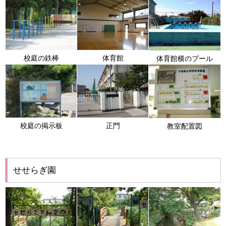
校庭の鉄棒
体育館
体育館横のプール
校庭の掲示板
正門
教室配置図
せせらぎ園