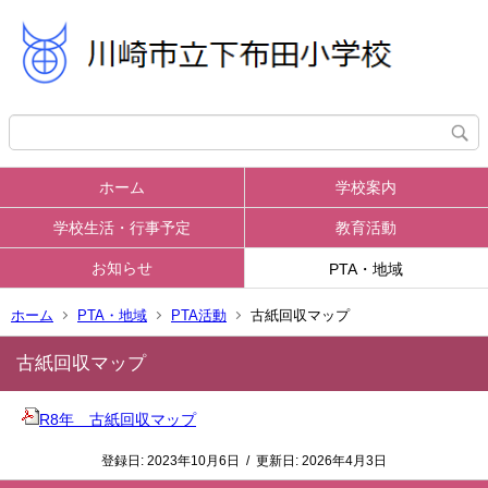
ホーム
学校案内
学校生活・行事予定
教育活動
お知らせ
PTA・地域
ホーム
PTA・地域
PTA活動
古紙回収マップ
古紙回収マップ
R8年 古紙回収マップ
登録日:
2023年10月6日
/
更新日:
2026年4月3日