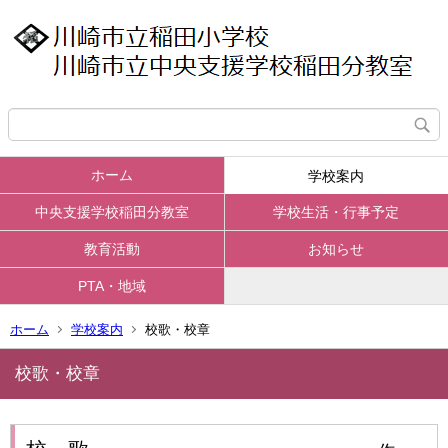
ホーム
学校案内
中央支援学校稲田分教室
学校生活・行事予定
教育活動
お知らせ
PTA・地域
ホーム
学校案内
校歌・校章
校歌・校章