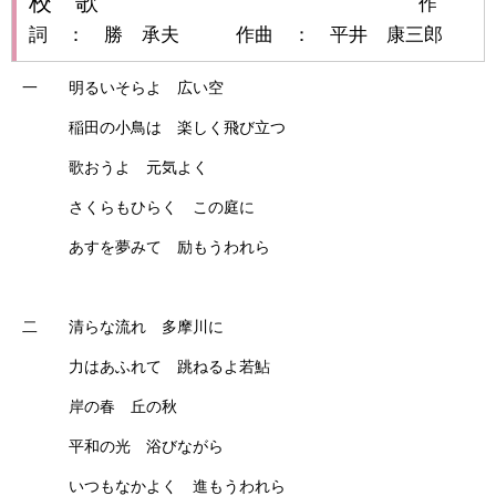
校 歌
作
詞 ： 勝 承夫 作曲 ： 平井 康三郎
一 明るいそらよ 広い空
稲田の小鳥は 楽しく飛び立つ
歌おうよ 元気よく
さくらもひらく この庭に
あすを夢みて 励もうわれら
二 清らな流れ 多摩川に
力はあふれて 跳ねるよ若鮎
岸の春 丘の秋
平和の光 浴びながら
いつもなかよく 進もうわれら