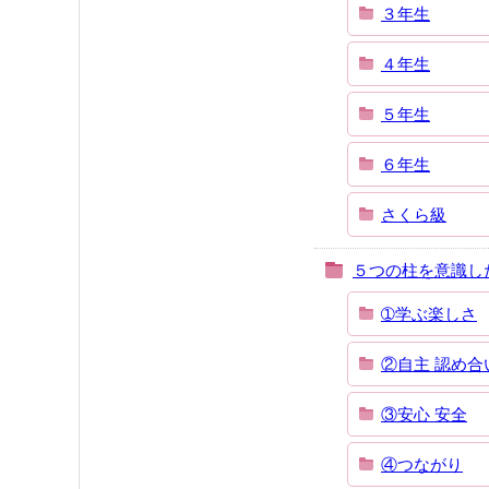
３年生
４年生
５年生
６年生
さくら級
５つの柱を意識し
➀学ぶ楽しさ
②自主 認め合
③安心 安全
④つながり