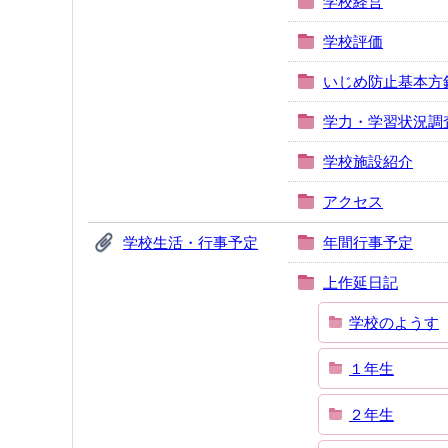
学校経営
学校評価
いじめ防止基本方
学力・学習状況調
学校施設紹介
アクセス
学校生活・行事予定
年間行事予定
上作延日記
学校のようす
１年生
２年生