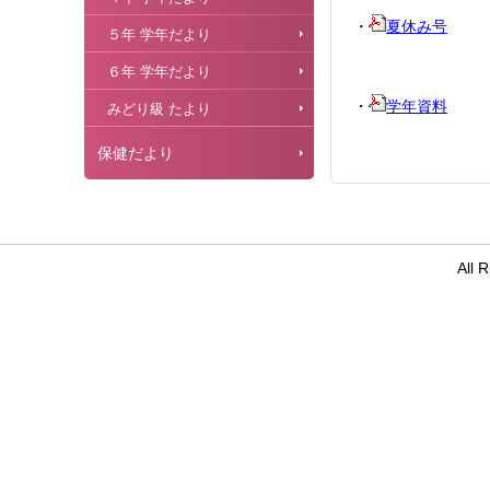
・
夏休み号
５年 学年だより
６年 学年だより
・
学年資料
みどり級 たより
保健だより
All