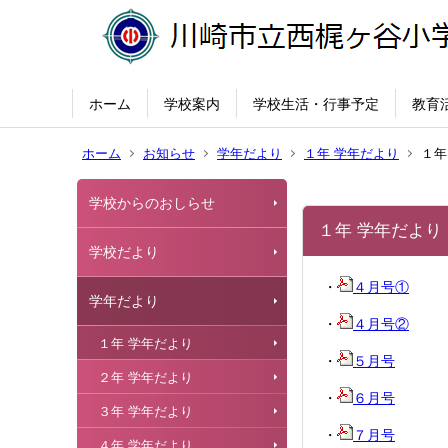
ホーム
学校案内
学校生活・行事予定
教育
ホーム
お知らせ
学年だより
１年 学年だより
１年
学校からのおしらせ
１年 学年だより
学校だより
・
４月号①
学年だより
・
４月号②
１年 学年だより
・
５月号
２年 学年だより
・
６月号
３年 学年だより
・
７月号
４年 学年だより